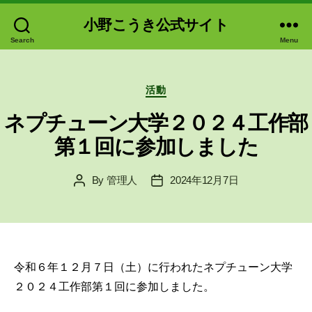
小野こうき公式サイト
Search
Menu
Categories
活動
ネプチューン大学２０２４工作部
第１回に参加しました
By
管理人
2024年12月7日
Post
Post
author
date
令和６年１２月７日（土）に行われたネプチューン大学
２０２４工作部第１回に参加しました。