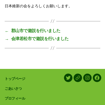
日本維新の会をよろしくお願いします。
←
郡山市で遊説を行いました
→
会津若松市で遊説を行いました
トップページ
X/Twitter
LINE
Instagram
Face
ごあいさつ
プロフィール