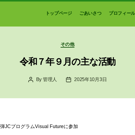
トップページ
ごあいさつ
プロフィー
Categories
その他
令和７年９月の主な活動
By
管理人
2025年10月3日
Post
Post
author
date
プログラムVisual Futureに参加