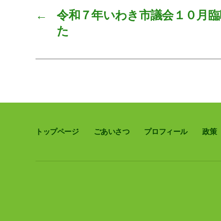
←
令和７年いわき市議会１０月臨
た
トップページ
ごあいさつ
プロフィール
政策