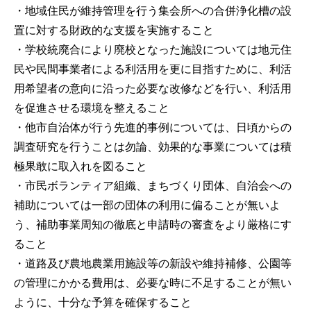
・地域住民が維持管理を行う集会所への合併浄化槽の設
置に対する財政的な支援を実施すること
・学校統廃合により廃校となった施設については地元住
民や民間事業者による利活用を更に目指すために、利活
用希望者の意向に沿った必要な改修などを行い、利活用
を促進させる環境を整えること
・他市自治体が行う先進的事例については、日頃からの
調査研究を行うことは勿論、効果的な事業については積
極果敢に取入れを図ること
・市民ボランティア組織、まちづくり団体、自治会への
補助については一部の団体の利用に偏ることが無いよ
う、補助事業周知の徹底と申請時の審査をより厳格にす
ること
・道路及び農地農業用施設等の新設や維持補修、公園等
の管理にかかる費用は、必要な時に不足することが無い
ように、十分な予算を確保すること