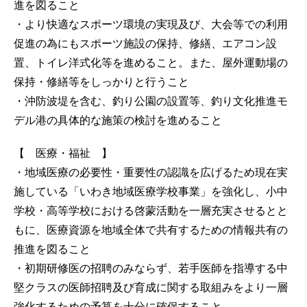
進を図ること
・より快適なスポーツ環境の実現及び、大会等での利用
促進の為にもスポーツ施設の保持、修繕、エアコン設
置、トイレ洋式化等を進めること。また、屋外運動場の
保持・修繕等をしっかりと行うこと
・沖防波堤を含む、釣り公園の設置等、釣り文化推進モ
デル港の具体的な施策の検討を進めること
【 医療・福祉 】
・地域医療の必要性・重要性の認識を広げるため現在実
施している「いわき地域医療学校事業」を強化し、小中
学校・高等学校における啓蒙活動を一層充実させるとと
もに、医療資源を地域全体で共有するための情報共有の
推進を図ること
・初期研修医の招聘のみならず、若手医師を指導する中
堅クラスの医師招聘及び育成に関する取組みをより一層
強化するための予算を十分に確保すること