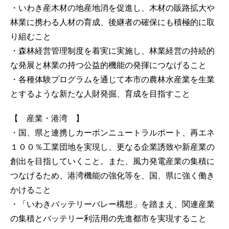
・いわき産木材の地産地消を促進し、木材の販路拡大や
林業に携わる人材の育成、後継者の確保にも積極的に取
り組むこと
・森林経営管理制度を着実に実施し、林業経営の持続的
な発展と林業の持つ公益的機能の発揮につなげること
・各種体験プログラムを通じて本市の農林水産業を生業
とするような新たな人財発掘、育成を目指すこと
【 産業・港湾 】
・国、県と連携しカーボンニュートラルポート、再エネ
１００％工業団地を実現し、更なる企業誘致や新産業の
創出を目指していくこと。また、風力発電産業の集積に
つなげるため、港湾機能の強化等を、国、県に強く働き
かけること
・「いわきバッテリーバレー構想」を踏まえ、関連産業
の集積とバッテリー利活用の先進都市を実現すること