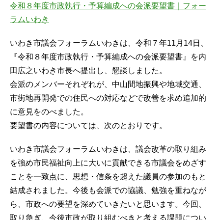
令和８年度市政執行・予算編成への会派要望書｜フォー
ラムいわき
いわき市議会フォーラムいわきは、令和７年11月14日、
『令和８年度市政執行・予算編成への会派要望書』を内
田広之いわき市長へ提出し、懇談しました。
会派のメンバーそれぞれが、中山間地振興や地域交通、
市街地再開発での住民への対応などで改善を求め追加的
に意見をのべました。
要望書の内容については、次のとおりです。
いわき市議会フォーラムいわきは、議会改革の取り組み
を強め市民福祉向上に大いに貢献できる市議会をめざす
ことを一致点に、思想・信条を超えた議員の参加のもと
結成されました。今後も会派での協議、勉強を重ねなが
ら、市政への要望を深めていきたいと思います。今回、
取り急ぎ、今後市政が取り組むべきと考える課題につい