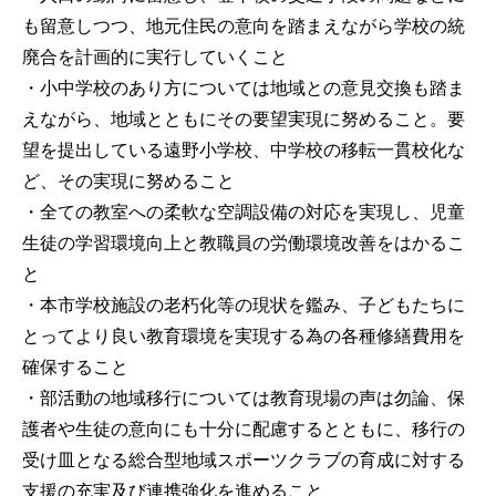
も留意しつつ、地元住民の意向を踏まえながら学校の統
廃合を計画的に実行していくこと
・小中学校のあり方については地域との意見交換も踏ま
えながら、地域とともにその要望実現に努めること。要
望を提出している遠野小学校、中学校の移転一貫校化な
ど、その実現に努めること
・全ての教室への柔軟な空調設備の対応を実現し、児童
生徒の学習環境向上と教職員の労働環境改善をはかるこ
と
・本市学校施設の老朽化等の現状を鑑み、子どもたちに
とってより良い教育環境を実現する為の各種修繕費用を
確保すること
・部活動の地域移行については教育現場の声は勿論、保
護者や生徒の意向にも十分に配慮するとともに、移行の
受け皿となる総合型地域スポーツクラブの育成に対する
支援の充実及び連携強化を進めること