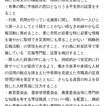
・有事の際に平地区の窓口となりうる平支所の設置をす
ること
・行政、民間が行っている施策に関し、市民の一人ひと
り誰一人としてとり残すことがない様なきめ細やかな広
報活動に努めること。更に市民が必要な時に必要な情報
を速やかに取得でき災害時にも滞ることがない「戦略的
広報活動」の実現をめざすこと。その為に杉並区等で実
施している「広報専門監」設置を検討すること
・限られた財源の中にあっても、持続的かつ安定的に行
政サービスが提供できるよう、働き方改革や多様な人材
の活用の観点を踏まえた中長期を見据えた市職員の定員
管理計画を策定するとともに、さらなる資質の向上を目
指した人材育成に注力すること
・教育委員会、選挙管理委員会、農業委員会等に専門的
な知識を有する専従職員（プロパー職）を配置し、継続
的な業務の体系かつ高度な専門性を担保できる仕組みづ