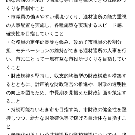
くりを目指すこと
・市職員の働きやすい環境づくり、適材適所の能力重視
の人事配置を実施し、各種施策を実現するスピード感、
確実性を目指していくこと
・公務員の定年延長等を鑑み、改めて市職員の役割分
担、モチベーションの維持ができる適材適所の人事を行
い、市民にとって一層有益な市役所づくりを目指してい
くこと
・財政規律を堅持し、収支的均衡型の財政構造を構築す
るとともに、計画的な財政運営の推進や、財政の透明性
の向上を図るため、中長期を見据えた財政計画を策定す
ること
・持続可能ないわき市を目指す為、市財政の健全性を堅
持しつつ、新たな財源確保等で稼げる自治体を目指すこ
と
・老朽化が著しい公共施設及び学校施設については、将