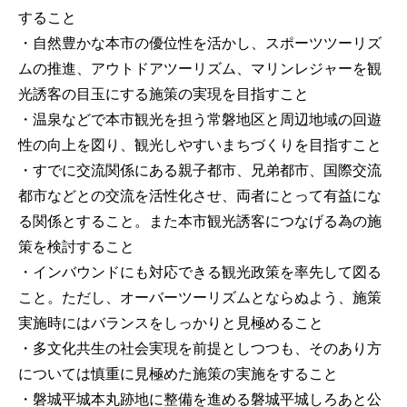
すること
・自然豊かな本市の優位性を活かし、スポーツツーリズ
ムの推進、アウトドアツーリズム、マリンレジャーを観
光誘客の目玉にする施策の実現を目指すこと
・温泉などで本市観光を担う常磐地区と周辺地域の回遊
性の向上を図り、観光しやすいまちづくりを目指すこと
・すでに交流関係にある親子都市、兄弟都市、国際交流
都市などとの交流を活性化させ、両者にとって有益にな
る関係とすること。また本市観光誘客につなげる為の施
策を検討すること
・インバウンドにも対応できる観光政策を率先して図る
こと。ただし、オーバーツーリズムとならぬよう、施策
実施時にはバランスをしっかりと見極めること
・多文化共生の社会実現を前提としつつも、そのあり方
については慎重に見極めた施策の実施をすること
・磐城平城本丸跡地に整備を進める磐城平城しろあと公