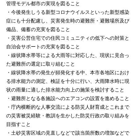
管理モデル都市の実現を図ること
・今後発生しうる新型コロナウイルスといった新型感染
症にも十分配慮し、災害発生時の避難所・避難場所及び
備品、備蓄の充実を図ること
・災害公営住宅での住民コミュニティの低下への対策と
自治会サポートの充実を図ること
・線状降水帯等による大雨等に対応した、現状に見合っ
た避難所の選定に取り組むこと
・線状降水帯の発生が頻発化する中、本市各地区におけ
る排水能力の測定、検証を十分に行い、大雨降水時に現
状の雨量に適した排水能力向上の施策を検討すること
・避難所となる各施設へのエアコンの設置を進めること
・庁内横断的な人事交流による防災人財育成とこれまで
の災害被災経験・教訓を生かした防災行政の取り組みを
目指すこと
・土砂災害区域の見直しなどで該当箇所数の増加などで