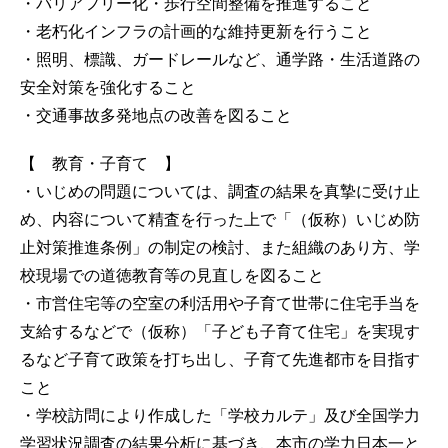
・バリアフリー化・歩行空間整備を推進すること
・老朽化インフラの計画的な維持更新を行うこと
・照明、標識、ガードレールなど、通学路・生活道路の
安全対策を強化すること
・交通事故多発地点の改善を図ること
【 教育・子育て 】
・いじめの問題については、調査の結果を真摯に受け止
め、内容について精査を行った上で「（仮称）いじめ防
止対策推進条例」の制定の検討、また組織のあり方、学
校現場での道徳教育等の見直しを図ること
・市営住宅等の空室の利活用や子育て世帯に住宅手当を
支給するなどで（仮称）「子ども子育て住宅」を実現す
るなど子育て政策を打ち出し、子育て先進都市を目指す
こと
・学校訪問により作成した「学校カルテ」及び全国学力
学習状況調査の結果分析に基づき、本市の学力日本一と