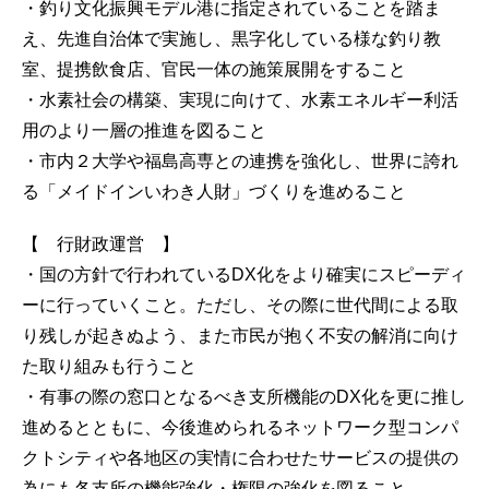
・釣り文化振興モデル港に指定されていることを踏ま
え、先進自治体で実施し、黒字化している様な釣り教
室、提携飲食店、官民一体の施策展開をすること
・水素社会の構築、実現に向けて、水素エネルギー利活
用のより一層の推進を図ること
・市内２大学や福島高専との連携を強化し、世界に誇れ
る「メイドインいわき人財」づくりを進めること
【 行財政運営 】
・国の方針で行われているDX化をより確実にスピーディ
ーに行っていくこと。ただし、その際に世代間による取
り残しが起きぬよう、また市民が抱く不安の解消に向け
た取り組みも行うこと
・有事の際の窓口となるべき支所機能のDX化を更に推し
進めるとともに、今後進められるネットワーク型コンパ
クトシティや各地区の実情に合わせたサービスの提供の
為にも各支所の機能強化・権限の強化を図ること