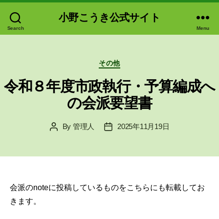
小野こうき公式サイト
Search
Menu
Categories
その他
令和８年度市政執行・予算編成へ
の会派要望書
By
管理人
2025年11月19日
Post
Post
author
date
会派のnoteに投稿しているものをこちらにも転載してお
きます。