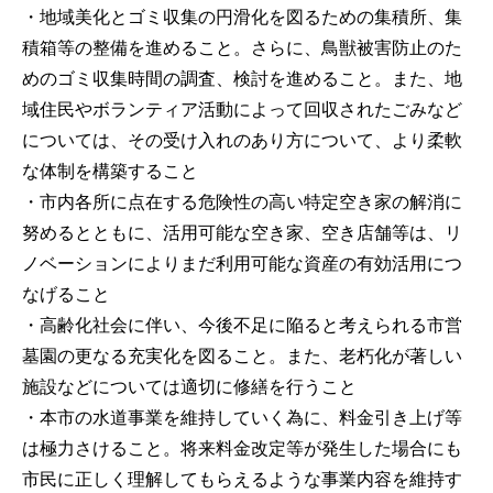
・地域美化とゴミ収集の円滑化を図るための集積所、集
積箱等の整備を進めること。さらに、鳥獣被害防止のた
めのゴミ収集時間の調査、検討を進めること。また、地
域住民やボランティア活動によって回収されたごみなど
については、その受け入れのあり方について、より柔軟
な体制を構築すること
・市内各所に点在する危険性の高い特定空き家の解消に
努めるとともに、活用可能な空き家、空き店舗等は、リ
ノベーションによりまだ利用可能な資産の有効活用につ
なげること
・高齢化社会に伴い、今後不足に陥ると考えられる市営
墓園の更なる充実化を図ること。また、老朽化が著しい
施設などについては適切に修繕を行うこと
・本市の水道事業を維持していく為に、料金引き上げ等
は極力さけること。将来料金改定等が発生した場合にも
市民に正しく理解してもらえるような事業内容を維持す