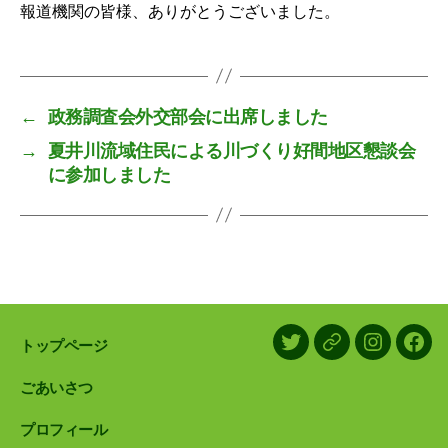
報道機関の皆様、ありがとうございました。
←
政務調査会外交部会に出席しました
→
夏井川流域住民による川づくり好間地区懇談会
に参加しました
トップページ
X/Twitter
LINE
Instagram
Face
ごあいさつ
プロフィール