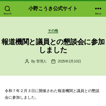
小野こうき公式サイト
Search
Menu
Categories
その他
報道機関と議員との懇談会に参加
しました
By
管理人
2025年2月10日
Post
Post
author
date
令和７年２月３日に開催された報道機関と議員との懇談
会に参加しました。