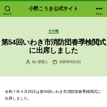
小野こうき公式サイト
Search
Menu
Categories
その他
第54回いわき市消防団春季検閲式
に出席しました
By
管理人
2025年5月2日
Post
Post
author
date
令和７年４月20日は第54回いわき市消防団春季検閲式に
出席しました。