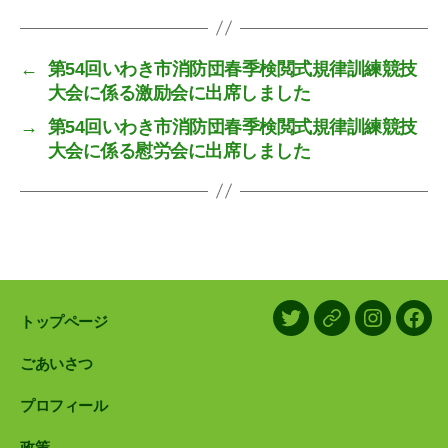
←
第54回いわき市消防団春季検閲式規律訓練競技
大会に係る激励会に出席しました
→
第54回いわき市消防団春季検閲式規律訓練競技
大会に係る慰労会に出席しました
トップページ
X/Twitter
LINE
Instagram
Face
ごあいさつ
プロフィール
政策