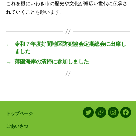
これを機にいわき市の歴史や文化が幅広い世代に伝承さ
れていくことを願います。
←
令和７年度好間地区防犯協会定期総会に出席し
ました
→
薄磯海岸の清掃に参加しました
トップページ
X/Twitter
LINE
Instagram
Face
ごあいさつ