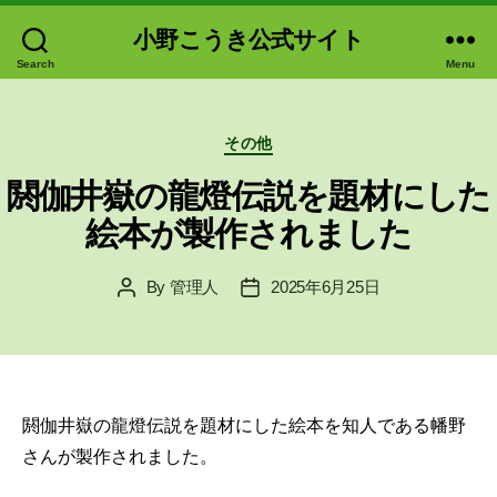
小野こうき公式サイト
Search
Menu
Categories
その他
閼伽井嶽の龍燈伝説を題材にした
絵本が製作されました
By
管理人
2025年6月25日
Post
Post
author
date
閼伽井嶽の龍燈伝説を題材にした絵本を知人である幡野
さんが製作されました。