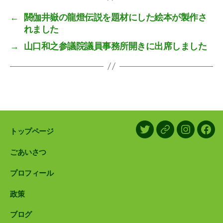
←
閼伽井嶽の龍燈伝説を題材にした絵本が製作さ
れました
→
山口和之参議院議員事務所開きに出席しました
トップページ
X/Twitter
LINE
Instagram
Face
ごあいさつ
プロフィール
政策
ブログ