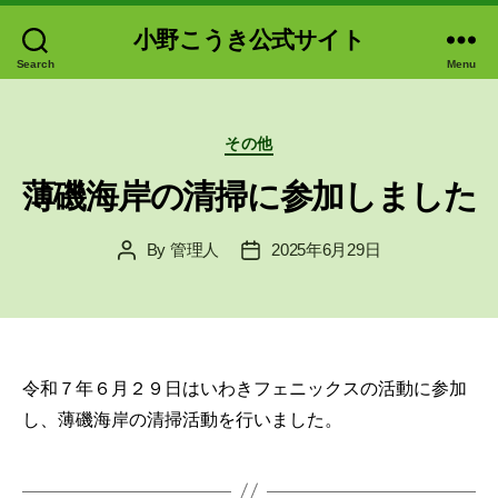
小野こうき公式サイト
Search
Menu
Categories
その他
薄磯海岸の清掃に参加しました
By
管理人
2025年6月29日
Post
Post
author
date
令和７年６月２９日はいわきフェニックスの活動に参加
し、薄磯海岸の清掃活動を行いました。